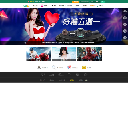
九州娛樂城世界盃足球資訊網
超過十萬部av女優影片，每日
更新
LED日本女優資訊網為一個成人影音及娛樂分享平
台，提供無限空間讓會員們上傳影片及分享，使用
av
女優
免費觀看影片，收錄的頻道和影片非常豐富，不
用註冊打開App就能觀看，週週更新。av女優無廣告
高畫質隨心看；台港陸韓新泰戲劇、綜藝、電影，多
元內容開心追；口碑翻譯、雙語字幕、好用介面，優
質追劇體驗舒心享！