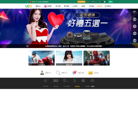
九州娛樂城世界盃足球資訊網
正妹av滿足用戶新視覺線上觀
看體驗，消除生活上的疲憊
作
發
分
admin
2025 年 3 月 1 日
未分類
者
佈
類
日
期:
文
上一篇文章
章
免費av擁有多樣性選擇，讓您投注的
上
一