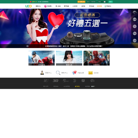
九州娛樂城世界盃足球資訊網
日本av女優多種玩法高水位，
讓您如同親至賭場
LED日本女優資訊網彙聚市面上的所有遊戲，這裡都
是真人對戰，提供棋牌休閒和競彩遊戲，遊戲福利多
多，推薦注册就可以領取各種活動優惠，
日本av女優
玩法相當簡單，規則簡單，即使你不會玩運彩也可以
玩，玩家可以自由選擇，安全、公平、真實、刺激、
良好氛圍，日本av女優提供專業的體育賠率、亞洲盤
與走地盤等，在桌面及移動裝置上體驗到流暢、清晰