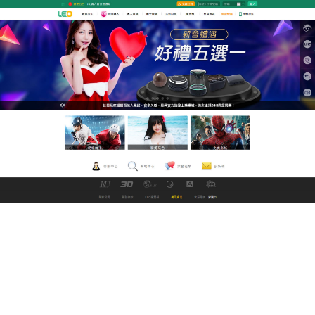
九州娛樂城世界盃足球資訊網
helloav遊戲中全新的真人對
戰模式將會帶給玩家最真實最
刺激的體驗
LED日本女優資訊網致力於真人娛樂遊戲的研發與線
上遊戲平台的精進
，helloav
讓玩家在活潑的投注介
面，享受最公正的娛樂，我們為您提供更高級的VIP服
務體驗，更多的優惠活動，更快速的存取款時間，
helloav是消費享受的好去處，這裡有許許多多經典的
遊戲玩法，每一局都可以和不同的對手對戰，同時享