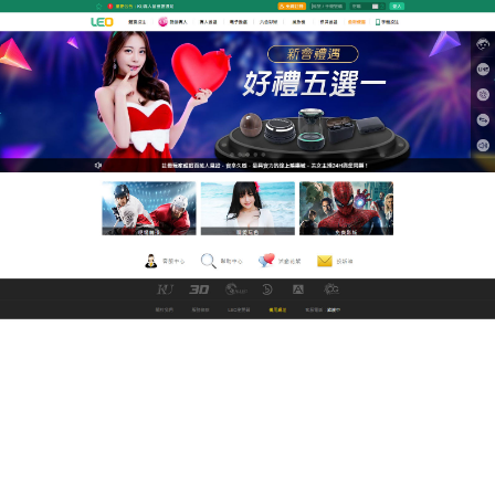
九州娛樂城世界盃足球資訊網
正妹av多種玩法任你挑選，是
會員玩家信賴的遊戲天堂
LED日本女優資訊網是備受玩家關注和喜愛的棋牌遊
戲平台，以專注高端用戶，精細團隊運營體驗，心貼
心服務玩家為理念
，正妹av
創新玩法新樂趣，畫面全
面陞級，滿足你的視覺體驗，拼科技、拼膽量，玩的
就是刺激，保證玩家的每一場遊戲都是絕對安全公正
的，正妹av玩家在遊戲中可以輕鬆體驗棋牌帶來的快
樂。