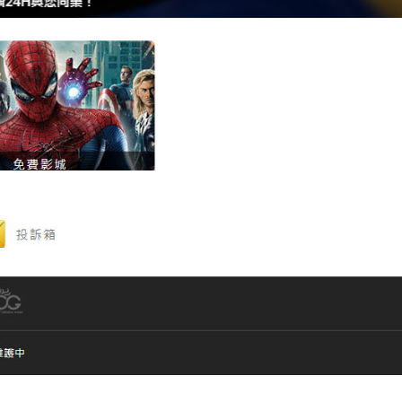
頁面
背
百家樂123打法
百家樂三寶是什麼
百家樂免費預測
近期文章
點燃你的綠茵熱情，優質世足直播免費平台帶你
直擊世足核心
諸神黃昏的終極一戰！高清世界杯直播免費見證
傳奇巨星的最後榮耀
釋
隨時隨地為愛隊應援，專業世足直播免費平台滿
足你對足球的所有渴望
拒絕卡頓與延遲，首選世界杯直播免費平台讓你
的觀賽體驗全面升級
開趴看球必備神機！世足直播免費高清投放打造
你家專屬的運動酒吧