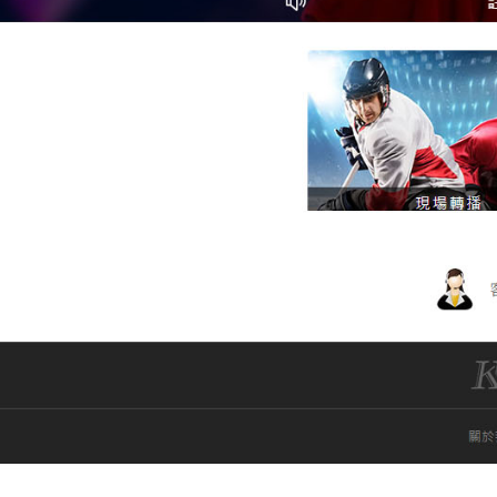
LED日本女優資
供最好的博弈體驗
作
admin
景故事與主線劇情
者
發
2023 年 2 月 10 日
的沉浸式體驗，真
佈
分
世界杯直播免費
日
類
期:
文
上一篇文章
章
日本av享受精彩刺激的博弈
上
一
導
手
篇
覽
文
章:
下一篇文章