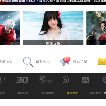
訊網是一家擁有完整系統的線上真人娛樂平台，每天為百萬客戶提
，
免費av
3D效果與大氣恢弘背景音效，顛覆你的感官，多元的
交織，營造了一個沉浸的玄幻世界，豪華的設計風格，身臨其境
實的拉斯維加斯感受，讓你領略海洋的無限樂趣！
感，可滿足不同類型的玩家讓你愛不