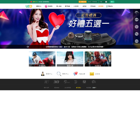
九州娛樂城世界盃足球資訊網
helloav片片精彩，讓您看到
爽
LED日本女優資訊網為廣大男性朋友提供最新、最快
的
helloav
電影，越用越懂你的看片神器，每天24小
時不間斷更新，讓您享受流暢完整的片庫滿足您所有
喜好，天天更新，片片精彩，免費讓您看到爽，
helloav給你最性福的溫柔鄉，消除生活上的疲憊.
作
發
分
admin
2022 年 11 月 1 日
未分類
者
佈
類