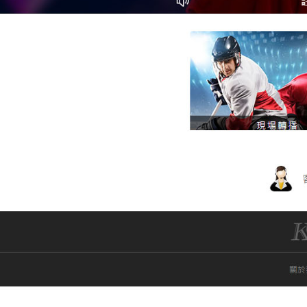
LED日本女優資
萬人實时同台競技
作
admin
全新的設計理念給
者
發
2022 年 5 月 12 日
值得欣賞，配上舒
佈
分
世界杯直播免費
愛。
日
類
期:
文
上一篇文章
章
helloav最全的面的視訊，
上
一
導
篇