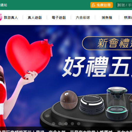
資源，2026世界盃免費直播視頻，絕對讓你擺脫空虛困擾，推薦為你傾力打
老少的競技遊戲，享受不一