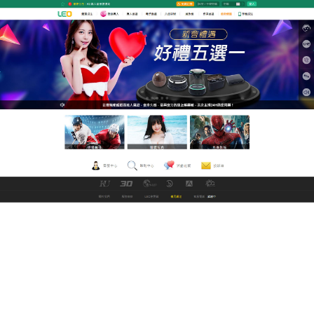
九州娛樂城世界盃足球資訊網
推薦在這裡您總能找到您需要
的av女優
LED日本女優資訊網提供
av
劇情介紹、劇照及相關短
片等資訊，帶給你不一樣的線上觀看體驗，
女優
給你
更方便的視頻網站體驗，讓我們一起暢享高清電影電
視，每天不斷更新為你提供各種你最想要的，獲得新
老玩家的一致肯定。
作
發
分
admin
2021 年 3 月 30 日
未分類
者
佈
類