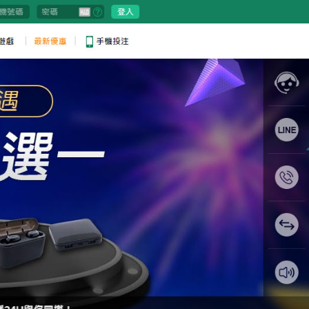
造足球的視覺盛宴，你還在等什麼，動動你的手指頭加入我們吧。
搜
搜
尋
尋
關
鍵
超
字: