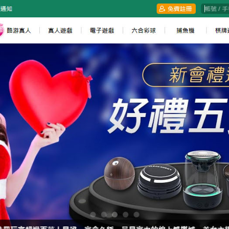
資源，2026世界盃免費直播視頻，絕對讓你擺脫空虛困擾，推薦為你傾力打
球星齊聚，你的眼光決定