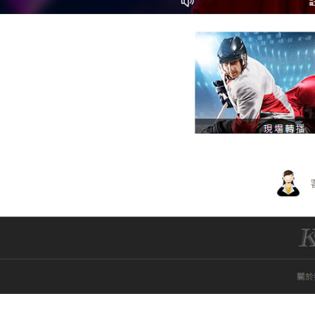
發
2026 年 6 月 27 日
你是否常常精準猜
佈
分
世界盃下注教學
憾留在過去，今年
日
類
推手！我們全面優
期:
口介面，讓每一筆
業世界盃下注教學
狂歡不卡頓！高清世
同屏沸騰